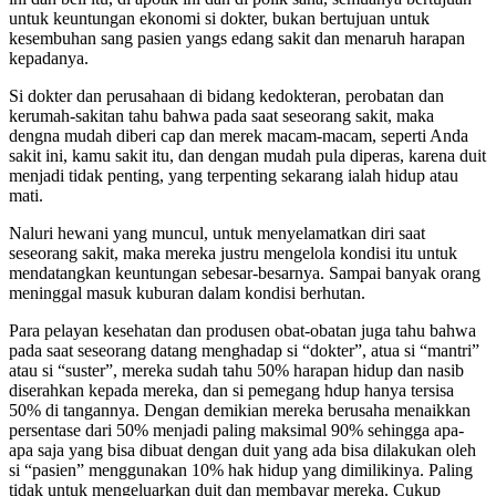
untuk keuntungan ekonomi si dokter, bukan bertujuan untuk
kesembuhan sang pasien yangs edang sakit dan menaruh harapan
kepadanya.
Si dokter dan perusahaan di bidang kedokteran, perobatan dan
kerumah-sakitan tahu bahwa pada saat seseorang sakit, maka
dengna mudah diberi cap dan merek macam-macam, seperti Anda
sakit ini, kamu sakit itu, dan dengan mudah pula diperas, karena duit
menjadi tidak penting, yang terpenting sekarang ialah hidup atau
mati.
Naluri hewani yang muncul, untuk menyelamatkan diri saat
seseorang sakit, maka mereka justru mengelola kondisi itu untuk
mendatangkan keuntungan sebesar-besarnya. Sampai banyak orang
meninggal masuk kuburan dalam kondisi berhutan.
Para pelayan kesehatan dan produsen obat-obatan juga tahu bahwa
pada saat seseorang datang menghadap si “dokter”, atua si “mantri”
atau si “suster”, mereka sudah tahu 50% harapan hidup dan nasib
diserahkan kepada mereka, dan si pemegang hdup hanya tersisa
50% di tangannya. Dengan demikian mereka berusaha menaikkan
persentase dari 50% menjadi paling maksimal 90% sehingga apa-
apa saja yang bisa dibuat dengan duit yang ada bisa dilakukan oleh
si “pasien” menggunakan 10% hak hidup yang dimilikinya. Paling
tidak untuk mengeluarkan duit dan membayar mereka. Cukup