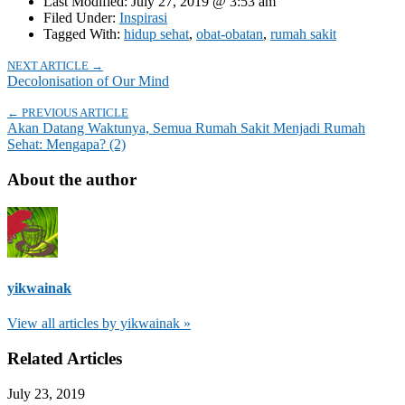
Last Modified: July 27, 2019 @ 3:53 am
Filed Under:
Inspirasi
Tagged With:
hidup sehat
,
obat-obatan
,
rumah sakit
NEXT ARTICLE →
Decolonisation of Our Mind
← PREVIOUS ARTICLE
Akan Datang Waktunya, Semua Rumah Sakit Menjadi Rumah
Sehat: Mengapa? (2)
About the author
yikwainak
View all articles by yikwainak »
Related Articles
July 23, 2019