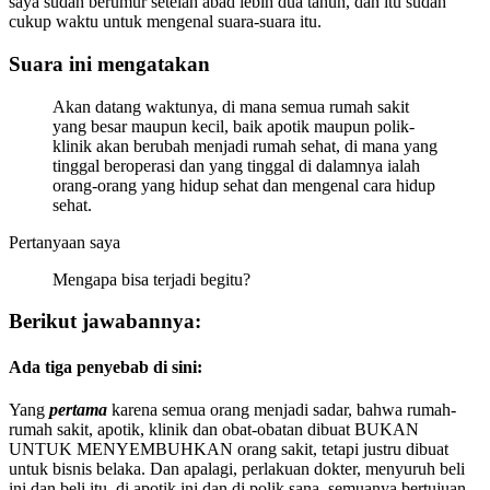
saya sudah berumur setelah abad lebih dua tahun, dan itu sudah
cukup waktu untuk mengenal suara-suara itu.
Suara ini mengatakan
Akan datang waktunya, di mana semua rumah sakit
yang besar maupun kecil, baik apotik maupun polik-
klinik akan berubah menjadi rumah sehat, di mana yang
tinggal beroperasi dan yang tinggal di dalamnya ialah
orang-orang yang hidup sehat dan mengenal cara hidup
sehat.
Pertanyaan saya
Mengapa bisa terjadi begitu?
Berikut jawabannya:
Ada tiga penyebab di sini:
Yang
pertama
karena semua orang menjadi sadar, bahwa rumah-
rumah sakit, apotik, klinik dan obat-obatan dibuat BUKAN
UNTUK MENYEMBUHKAN orang sakit, tetapi justru dibuat
untuk bisnis belaka. Dan apalagi, perlakuan dokter, menyuruh beli
ini dan beli itu, di apotik ini dan di polik sana, semuanya bertujuan