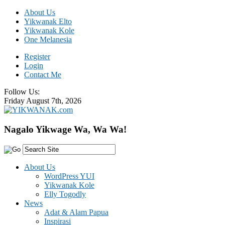
About Us
Yikwanak Elto
Yikwanak Kole
One Melanesia
Register
Login
Contact Me
Follow Us:
Friday August 7th, 2026
Nagalo Yikwage Wa, Wa Wa!
About Us
WordPress YUI
Yikwanak Kole
Elly Togodly
News
Adat & Alam Papua
Inspirasi