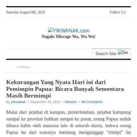
Saturday August 8th, 2026
Follow Us:
Nagalo Yikwage Wa, Wa Wa!
Loading...
You are here:
Home
>
'media massa'
Kekurangan Yang Nyata Hari ini dari
Pemimpin Papua: Bicara Banyak Sementara
Masih Bermimpi
By
yikwainak
/ September 26, 2018 /
Wisdom
/
No Comments
Mulai dari pejabat di kampus, pemerintahan, pejabat kampung
sampai ke provinsi bahkan sampai ke pusat, orang Papua sudah
dibaca habis oleh manusia lain di seluruh dunia, bahwa orang
Papua itu dari sononya memang menganggap “mimpi” itu